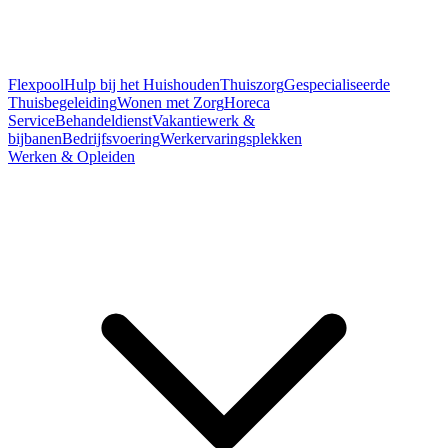
Flexpool
Hulp bij het Huishouden
Thuiszorg
Gespecialiseerde
Thuisbegeleiding
Wonen met Zorg
Horeca
Service
Behandeldienst
Vakantiewerk &
bijbanen
Bedrijfsvoering
Werkervaringsplekken
Werken & Opleiden