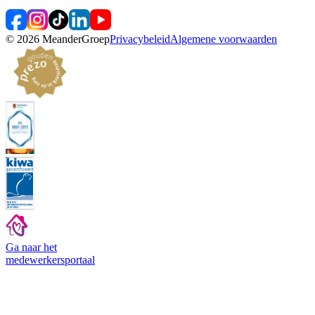
©
2026
MeanderGroep
Privacybeleid
Algemene voorwaarden
Ga naar het
medewerkers
portaal